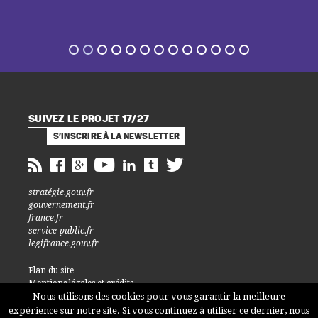
SUIVEZ LE PROJET 17/27
S’INSCRIRE À LA NEWSLETTER
stratégie.gouv.fr
gouvernement.fr
france.fr
service-public.fr
legifrance.gouv.fr
Plan du site
Mentions légales et crédits
Accessibilité
Nous utilisons des cookies pour vous garantir la meilleure
Cookies et données personnelles
expérience sur notre site. Si vous continuez à utiliser ce dernier, nous