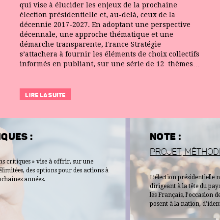
qui vise à élucider les enjeux de la prochaine
RÉPONDRE À L’INNOVATION DISRUPTIVE
élection présidentielle et, au-delà, ceux de la
ÉNERGIE CENTRALISÉE OU DÉCENTRALISÉE ?
décennie 2017-2027. En adoptant une perspective
LA TRANSITION LYCÉE-ENSEIGNEMENT SUPÉRIEUR
décennale, une approche thématique et une
démarche transparente, France Stratégie
QUELLE POLITIQUE DU TEMPS DE TRAVAIL ?
s’attachera à fournir les éléments de choix collectifs
MOBILISER L'ÉPARGNE POUR LE FINANCEMENT DES STARTUPS
informés en publiant, sur une série de 12 thèmes…
ÉLABORER UNE STRATÉGIE NATIONALE DE COMPÉTENCES
MIEUX INVESTIR AU SERVICE DE LA CROISSANCE
LIRE LA SUITE
NOTE :
PROJET, MÉTHODE, ENSEIGNEMENTS
L’élection présidentielle n’a pas pour seul objet de désigner un
dirigeant à la tête du pays. Le débat qui la précède est aussi, pour
les Français, l’occasion de définir les questions essentielles qui se
posent à la nation, d’identifier les…