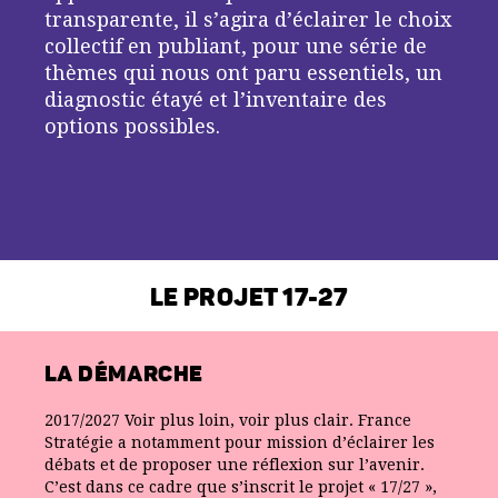
transparente, il s’agira d’éclairer le choix
LA CROISSANCE MONDIALE D’UNE DÉCENNIE À L’AUTRE
collectif en publiant, pour une série de
NOUVELLES FORMES DU TRAVAIL ET DE LA PROTECTION DES
ACTIFS
thèmes qui nous ont paru essentiels, un
diagnostic étayé et l’inventaire des
COMPÉTITIVITÉ : QUE RESTE T-IL À FAIRE ?
options possibles.
QUELS PRINCIPES POUR UNE FISCALITÉ SIMPLIFIÉE ?
PROJET, MÉTHODE, ENSEIGNEMENTS
LES ACTIONS CRITIQUES
ACTIONS CRITIQUES – NOTE INTRODUCTIVE
LE VÉHICULE PROPRE AU SECOURS DU CLIMAT
QUELLE ARCHITECTURE POUR L’AVENIR DE LA ZONE EURO ?
LE PROJET 17-27
QUELLE AUTONOMIE POUR LES ÉTABLISSEMENTS SCOLAIRES
?
LA DÉMARCHE
REPENSER LA PROTECTION DES ACTIFS
QUELLE FISCALITÉ DU LOGEMENT ?
2017/2027 Voir plus loin, voir plus clair. France
COMMENT RÉFORMER LA FISCALITÉ DES SUCCESSIONS ?
Stratégie a notamment pour mission d’éclairer les
COMMENT RÉDUIRE LA SENSIBILITÉ DU SYSTÈME DE RETRAITE
débats et de proposer une réflexion sur l’avenir.
À LA CROISSANCE ?
C’est dans ce cadre que s’inscrit le projet « 17/27 »,