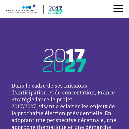
ACCUEIL
LA DÉMARCHE
LES THÉMATIQUES 17-27
CROISSANCE ET RÉPARTITION DES REVENUS
DETTE, DÉFICIT ET DÉPENSES PUBLIQUES : QUELLES
ORIENTATIONS ?
DYNAMIQUES ET INÉGALITÉS TERRITORIALES
Dans le cadre de ses missions
QUELS LEVIERS POUR L'EMPLOI ?
d’anticipation et de concertation, France
EUROPE : SORTIR DE L'AMBIGUÏTÉ CONSTRUCTIVE?
Stratégie lance le projet
QUELLES PRIORITÉS ÉDUCATIVES ?
2017/2027
, visant à éclairer les enjeux de
CLIMAT : COMMENT AGIR MAINTENANT ?
la prochaine élection présidentielle. En
JEUNESSE, VIEILLISSEMENT : QUELLES POLITIQUES ?
adoptant une perspective décennale, une
TIRER PARTI DE LA RÉVOLUTION NUMÉRIQUE
approche thématique et une démarche