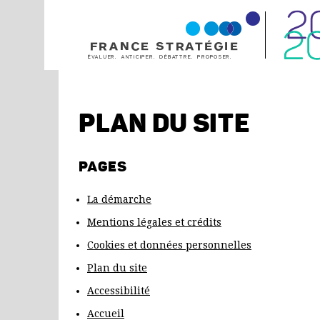
PLAN DU SITE
ACCUEIL
LA DÉMARCHE
LE
PAGES
CR
RÉ
RE
La démarche
DET
Mentions légales et crédits
DÉP
Cookies et données personnelles
QU
?
Plan du site
DY
Accessibilité
INÉ
Accueil
TE