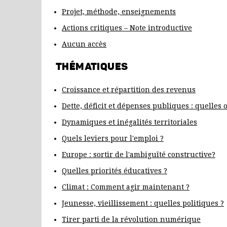
Projet, méthode, enseignements
QU
L'E
Actions critiques – Note introductive
EUR
Aucun accès
L'A
CO
THÉMATIQUES
QUE
ÉDU
Croissance et répartition des revenus
CLI
Dette, déficit et dépenses publiques : quelles 
MA
Dynamiques et inégalités territoriales
JE
VIE
Quels leviers pour l'emploi ?
QUE
Europe : sortir de l'ambiguïté constructive?
TIR
Quelles priorités éducatives ?
RÉ
NU
Climat : Comment agir maintenant ?
LA
Jeunesse, vieillissement : quelles politiques ?
MO
Tirer parti de la révolution numérique
DÉC