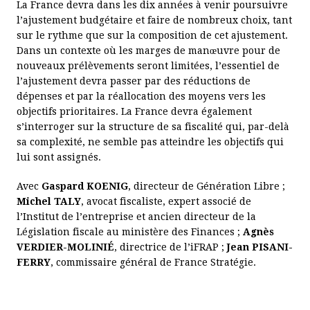
La France devra dans les dix années à venir poursuivre
RÉPONDRE À L’INNOVATION DISRUPTIVE
l’ajustement budgétaire et faire de nombreux choix, tant
ÉNERGIE CENTRALISÉE OU DÉCENTRALISÉE ?
sur le rythme que sur la composition de cet ajustement.
LA TRANSITION LYCÉE-ENSEIGNEMENT SUPÉRIEUR
Dans un contexte où les marges de manœuvre pour de
QUELLE POLITIQUE DU TEMPS DE TRAVAIL ?
nouveaux prélèvements seront limitées, l’essentiel de
MOBILISER L'ÉPARGNE POUR LE FINANCEMENT DES STARTUPS
l’ajustement devra passer par des réductions de
dépenses et par la réallocation des moyens vers les
ÉLABORER UNE STRATÉGIE NATIONALE DE COMPÉTENCES
objectifs prioritaires. La France devra également
MIEUX INVESTIR AU SERVICE DE LA CROISSANCE
s’interroger sur la structure de sa fiscalité qui, par-delà
sa complexité, ne semble pas atteindre les objectifs qui
lui sont assignés.
Avec
Gaspard KOENIG
, directeur de Génération Libre ;
Michel TALY
, avocat fiscaliste, expert associé de
l’Institut de l’entreprise et ancien directeur de la
Législation fiscale au ministère des Finances ;
Agnès
VERDIER-MOLINIÉ
, directrice de l’iFRAP ;
Jean PISANI-
FERRY
, commissaire général de France Stratégie.