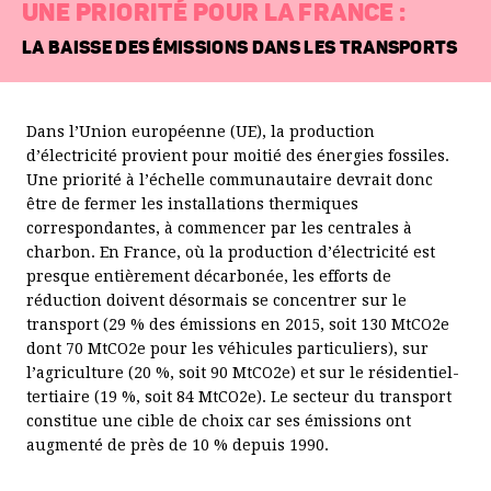
UNE PRIORITÉ POUR LA FRANCE :
France à 48 milliards d’euros sur la période 1988-2013. Il
pourrait s’élever à 92 milliards en 2040. Voir Association
LA BAISSE DES ÉMISSIONS DANS LES TRANSPORTS
française de l’assurance (2015),
Risques Climatiques : quel
impact sur l’assurance contre les aléas naturels à l’horizon
2040 ?
Dans l’Union européenne (UE), la production
d’électricité provient pour moitié des énergies fossiles.
2. “The 1.5ºC target has almost certainly already been
Une priorité à l’échelle communautaire devrait donc
missed because of the lack of action to stop the increase in
être de fermer les installations thermiques
global GHG emissions for the last 20 years” : FEU-US
correspondantes, à commencer par les centrales à
(Universal Ecological Fund) (2016),
The Truth about Climate
charbon. En France, où la production d’électricité est
Change
, rapport.
presque entièrement décarbonée, les efforts de
réduction doivent désormais se concentrer sur le
3. Avec un recalage à + 0,78 °C pour la période 2003-2012
transport (29 % des émissions en 2015, soit 130 MtCO2e
par rapport à la période 1850-1900 (voir le cinquième
dont 70 MtCO2e pour les véhicules particuliers), sur
rapport du GIEC, tome 1, chapitre 2).
l’agriculture (20 %, soit 90 MtCO2e) et sur le résidentiel-
tertiaire (19 %, soit 84 MtCO2e). Le secteur du transport
constitue une cible de choix car ses émissions ont
augmenté de près de 10 % depuis 1990.