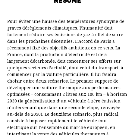
RÉSUMÉ
LA CROISSANCE MONDIALE D’UNE DÉCENNIE À L’AUTRE
NOUVELLES FORMES DU TRAVAIL ET DE LA PROTECTION DES
ACTIFS
Pour éviter une hausse des températures synonyme de
COMPÉTITIVITÉ : QUE RESTE T-IL À FAIRE ?
graves dérèglements climatiques, l’humanité doit
fortement réduire ses émissions de gaz à effet de serre
QUELS PRINCIPES POUR UNE FISCALITÉ SIMPLIFIÉE ?
dans les prochaines décennies. L’Accord de Paris a
PROJET, MÉTHODE, ENSEIGNEMENTS
récemment fixé des objectifs ambitieux en ce sens. La
LES ACTIONS CRITIQUES
France, dont la production d’électricité est déjà
largement décarbonée, doit concentrer ses efforts sur
ACTIONS CRITIQUES – NOTE INTRODUCTIVE
quelques secteurs d’activité, dont celui du transport, à
LE VÉHICULE PROPRE AU SECOURS DU CLIMAT
commencer par la voiture particulière. Il lui faudra
QUELLE ARCHITECTURE POUR L’AVENIR DE LA ZONE EURO ?
choisir entre deux scénarios. Le premier suppose de
QUELLE AUTONOMIE POUR LES ÉTABLISSEMENTS SCOLAIRES
développer une voiture thermique aux performances
?
optimisées – consommant 2 litres aux 100 km – à horizon
2030 (la généralisation d’un véhicule à zéro émission
REPENSER LA PROTECTION DES ACTIFS
n’intervenant que dans une seconde étape, renvoyée
QUELLE FISCALITÉ DU LOGEMENT ?
au-delà de 2050). Le deuxième scénario, plus radical,
COMMENT RÉFORMER LA FISCALITÉ DES SUCCESSIONS ?
consiste à imposer rapidement le véhicule tout
COMMENT RÉDUIRE LA SENSIBILITÉ DU SYSTÈME DE RETRAITE
électrique sur l’ensemble du marché européen, en
À LA CROISSANCE ?
interdisant la vente des véhicules thermiques à