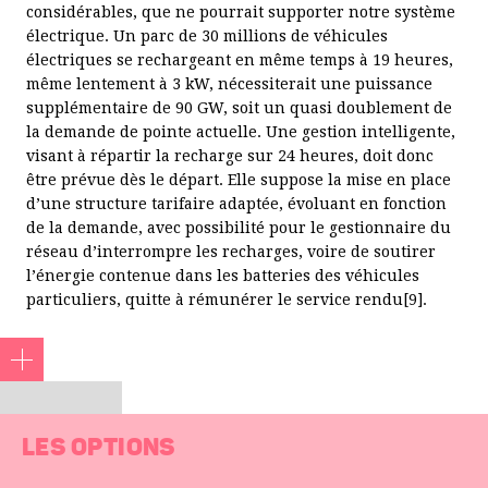
considérables, que ne pourrait supporter notre système
électrique. Un parc de 30 millions de véhicules
électriques se rechargeant en même temps à 19 heures,
même lentement à 3 kW, nécessiterait une puissance
supplémentaire de 90 GW, soit un quasi doublement de
la demande de pointe actuelle. Une gestion intelligente,
visant à répartir la recharge sur 24 heures, doit donc
être prévue dès le départ. Elle suppose la mise en place
d’une structure tarifaire adaptée, évoluant en fonction
de la demande, avec possibilité pour le gestionnaire du
réseau d’interrompre les recharges, voire de soutirer
l’énergie contenue dans les batteries des véhicules
particuliers, quitte à rémunérer le service rendu[9].
5. Selon la capacité de la batterie qui, hier de 20 à 25 kWh,
LES OPTIONS
devrait être désormais comprise entre 40 et 60 kWh, voire
plus pour certains modèles (consommation de 17 kWh pour