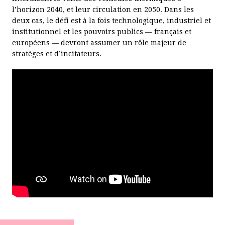
RÉPONDRE À L’INNOVATION DISRUPTIVE
l’horizon 2040, et leur circulation en 2050. Dans les
ÉNERGIE CENTRALISÉE OU DÉCENTRALISÉE ?
deux cas, le défi est à la fois technologique, industriel et
institutionnel et les pouvoirs publics — français et
LA TRANSITION LYCÉE-ENSEIGNEMENT SUPÉRIEUR
européens — devront assumer un rôle majeur de
QUELLE POLITIQUE DU TEMPS DE TRAVAIL ?
stratèges et d’incitateurs.
MOBILISER L'ÉPARGNE POUR LE FINANCEMENT DES STARTUPS
ÉLABORER UNE STRATÉGIE NATIONALE DE COMPÉTENCES
MIEUX INVESTIR AU SERVICE DE LA CROISSANCE