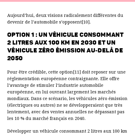
100 km).
Aujourd’hui, deux visions radicalement différentes du
6.
Voir la feuille de calcul
.
devenir de l’automobile s’opposent[10].
7. Le bilan pour la collectivité inclut le coût des externalités
OPTION 1 : UN VÉHICULE CONSOMMANT
négatives liées aux émissions de carbone (taxe climat-
énergie de 30€/tCO2 en 2016, soit environ 8 cts€/l pour le
2 LITRES AUX 100 KM EN 2030 ET UN
diesel). Il exclut le restant de la fiscalité (taxe intérieure de
VÉHICULE ZÉRO ÉMISSION AU-DELÀ DE
consommation sur les produits énergétiques ou TICPE, TVA
2050
et bonus/malus), qui correspond à un simple transfert entre
agents économiques (des particuliers à l’État), neutre pour la
Pour être crédible, cette option[11] doit reposer sur une
collectivité prise dans son ensemble. Ce bilan fait lui aussi
réglementation européenne contraignante. Elle offre
ressortir un surcoût de l’ordre de 1 200 euros par an pour le
l’avantage de stimuler l’industrie automobile
véhicule électrique. Néanmoins, en zone urbaine très dense,
européenne, en lui ouvrant largement les marchés
la valeur de l’externalité négative liée aux gaz
mondiaux. Dans ce scénario, les véhicules zéro émission
d’échappement (émissions de NOx et de particules fines
(électriques ou autres) ne se développeraient que très
nocives) est importante ce qui rend, toutes choses égales
lentement, avec des ventes annuelles ne dépassant pas
par ailleurs, le véhicule électrique d’ores et déjà avantageux
les 10 % du marché français en 2040.
pour la collectivité lorsqu’il remplace un véhicule diesel mis
en service avant 2000 (vingt fois plus émetteur de particules
Développer un véhicule consommant 2 litres aux 100 km