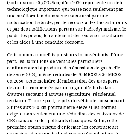
que les diesels neufs actuels).
(soit environ 50 gCO2/km) d’ici 2030 représente un défi
technologique important, qui passe non seulement par
8. Corrigée de l’effet météorologique, la consom- mation en
une amélioration du moteur mais aussi par une
France métro- politaine a été de 476,3 TWh en 2015 (source
motorisation hybride, par le recours à des biocarburants
RTE). La France a exporté 91,3 TWh vers les pays voisins et
et par des modifications portant sur l’aérodynamisme, le
importé 29,6 TWh.
poids, les pneus, le rendement des systèmes auxiliaires
et les aides à une conduite économe.
9. Cette gestion intelligente devra être protégée contre les
cyberattaques, notam- ment celle qui déclencherait la
Cette option a toutefois plusieurs inconvénients. D’une
recharge de toutes les batteries en même temps pour
part, les 30 millions de véhicules particuliers
provoquer la chute du réseau.
continueraient à produire des émissions de gaz à effet
de serre (GES), même réduites de 70 MtCO2 à 30 MtCO2
en 2050. Cette moindre décarbonation des transports
devra être compensée par un regain d’efforts dans
d’autres secteurs d’activité (agriculture, résidentiel-
tertiaire). D’autre part, le prix du véhicule consommant
2 litres aux 100 km pourrait être élevé si les normes
exigent non seulement une réduction des émissions de
GES mais aussi des polluants classiques. Enfin, cette
première option risque d’enfermer les constructeurs
européens dans une technologie ne répondant pas à