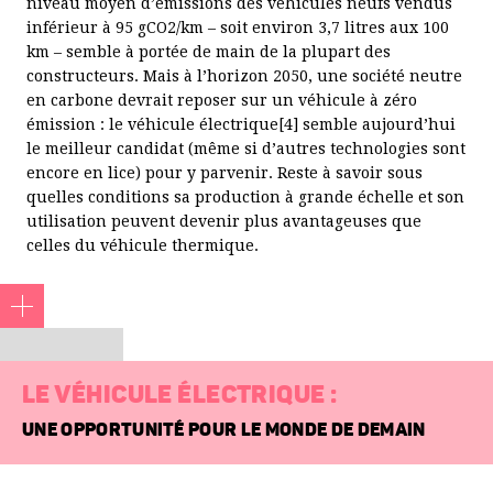
niveau moyen d’émissions des véhicules neufs vendus
inférieur à 95 gCO2/km – soit environ 3,7 litres aux 100
km – semble à portée de main de la plupart des
constructeurs. Mais à l’horizon 2050, une société neutre
en carbone devrait reposer sur un véhicule à zéro
émission : le véhicule électrique[4] semble aujourd’hui
le meilleur candidat (même si d’autres technologies sont
encore en lice) pour y parvenir. Reste à savoir sous
quelles conditions sa production à grande échelle et son
utilisation peuvent devenir plus avantageuses que
celles du véhicule thermique.
4. Avec une batterie fabriquée dans un pays doté d’un
LE VÉHICULE ÉLECTRIQUE :
système électrique propre.
UNE OPPORTUNITÉ POUR LE MONDE DE DEMAIN